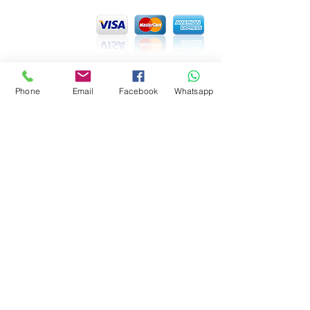
Phone
Email
Facebook
Whatsapp
CONTACTENOS
Cuautla Morelos, México.
contacto@23grados.com
+52 (735) 35.312.59