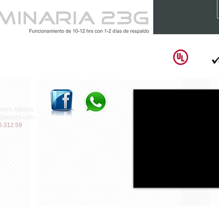
NOS
elos, México.
3grados.com
5.312.59