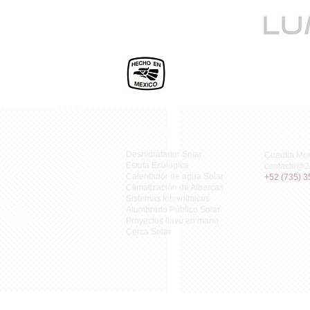
PRODUCTOS
CONTACTE
Deshidratador Solar
Cuautla Mor
Estufa Ecológica
contacto@2
Calentador de agua Solar
+52 (735) 3
Climatización de Albercas
Sistemas fotovoltaicos
Alumbrado Público Solar
Proyectos llave en mano
Cerca Solar