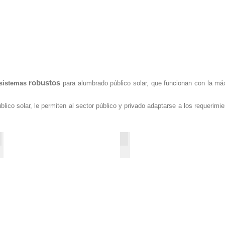
robustos
sistemas
para alumbrado público solar, que funcionan con la máx
lico solar, le permiten al sector público y privado adaptarse a los requerimi
23G-NS
23G-PM
30w-
60w-
50w-
90w-
100w-
120w-
150w
150w