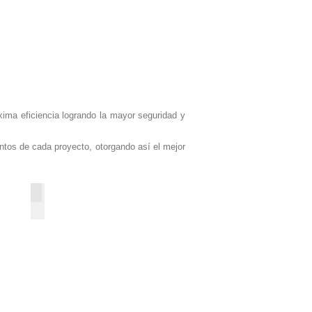
ima eficiencia logrando la mayor seguridad y
entos de cada proyecto, otorgando así el mejor
23G-ST
48w-
72w-
96w-
120w-
144w-
168w