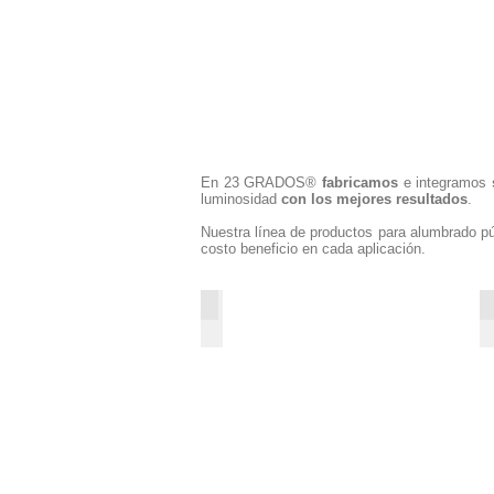
En 23 GRADOS®
fabricamos
e integramos
luminosidad
con los mejores resultados
.
Nuestra línea de productos para alumbrado púb
costo beneficio en cada aplicación.
23G-W
30w-
40w-
50w-
60w-
80w-
100w-
120w-
150w